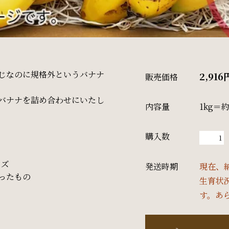
じなのに規格外というバナナ
2,916
販売価格
バナナを詰め合わせにいたし
内容量
1kg＝約
。
購入数
イズ
発送時期
現在、
ったもの
生育状
す。あ