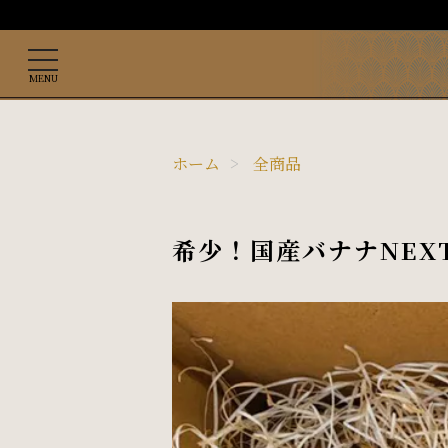
toggle
navigation
MENU
ホーム
全商品
希少！国産バナナNEXT